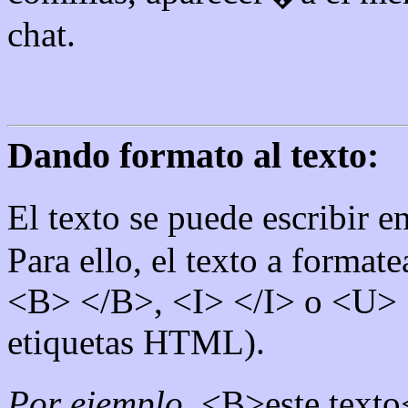
chat.
Dando formato al texto:
El texto se puede escribir e
Para ello, el texto a format
<B> </B>, <I> </I> o <U> 
etiquetas HTML).
Por ejemplo
, <B>este tex