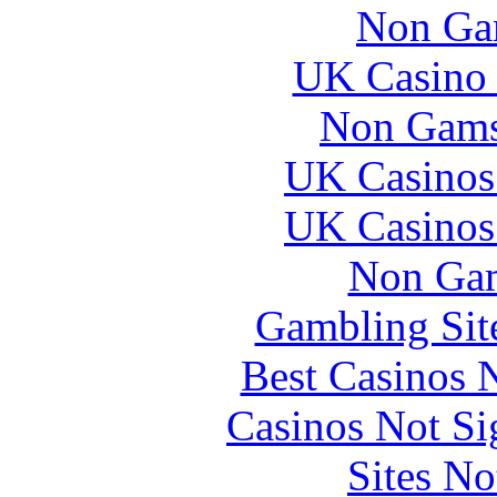
Non Ga
UK Casino
Non Gams
UK Casinos
UK Casinos
Non Gam
Gambling Sit
Best Casinos
Casinos Not S
Sites N