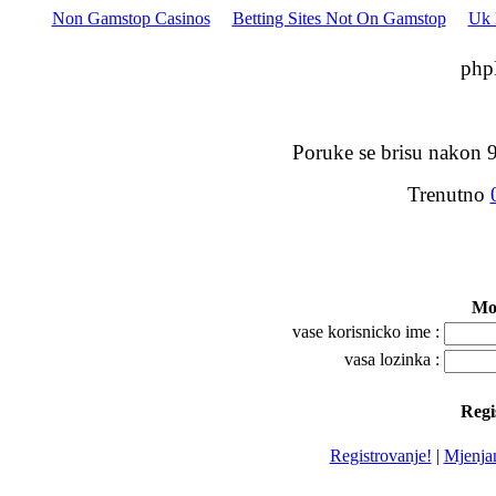
Non Gamstop Casinos
Betting Sites Not On Gamstop
Uk 
php
Poruke se brisu nakon 96
Trenutno
Mol
vase korisnicko ime :
vasa lozinka :
Regi
Registrovanje!
|
Mjenjan