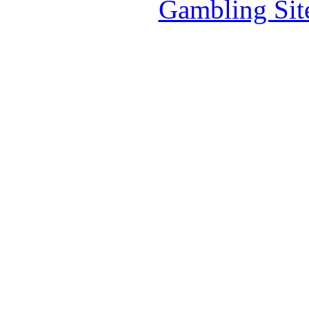
Gambling Sit