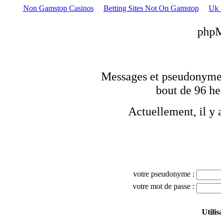
Non Gamstop Casinos
Betting Sites Not On Gamstop
Uk 
phpM
Messages et pseudonymes
bout de 96 heu
Actuellement, il y
votre pseudonyme :
votre mot de passe :
Utili