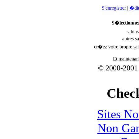
S'enregistrer
|
�dit
S�lectionnez 
salons
autres sa
cr�ez votre propre sa
Et maintenan
© 2000-2001
Check
Sites N
Non Gam