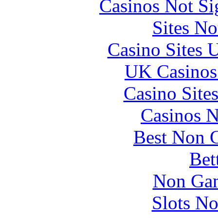
Casinos Not S
Sites N
Casino Sites
UK Casinos
Casino Site
Casinos 
Best Non 
Bet
Non Gam
Slots N